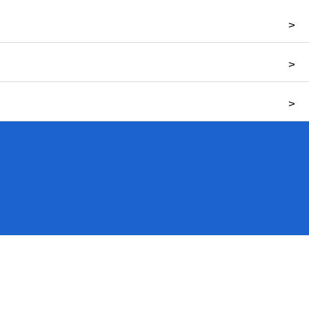
>
>
>