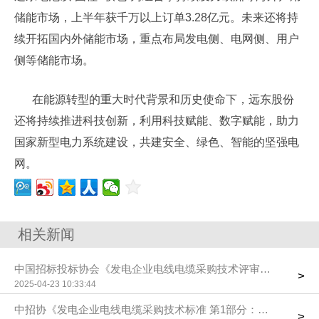
储能市场，上半年获千万以上订单3.28亿元。未来还将持
续开拓国内外储能市场，重点布局发电侧、电网侧、用户
侧等储能市场。
在能源转型的重大时代背景和历史使命下，远东股份
还将持续推进科技创新，利用科技赋能、数字赋能，助力
国家新型电力系统建设，共建安全、绿色、智能的坚强电
网。
相关新闻
中国招标投标协会《发电企业电线电缆采购技术评审导则——光
>
2025-04-23 10:33:44
中招协《发电企业电线电缆采购技术标准 第1部分：光伏发电系
>