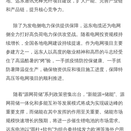
地、远东通讯光棒光纤项目建设，扩大产能、完善产业链
和产品链，提升核心竞争力。
除了为发电侧电力保供提供保障，远东电缆还为电网
侧全力打好高负荷电力保供攻坚战。随着电网投资规模持
续增长，全国各地电网建设持续提速。作为电网项目主要
参建方之一，远东人以高度的敬业精神和高昂的斗志经受
住了高温酷暑的“烤”验，一手抓疫情防控保健康、一手抓
防暑降温促生产，确保物资供应和项目施工进度，保障特
高压等电网项目的顺利推进。
随着“源网荷储”系列政策密集出台，“新能源+储能”、源
网荷储一体化和多能互补等发展模式将成为实现碳达峰的
重要支撑，而储能在其中发挥的作用至关重要。储能市场
规模快速增长的预期，将进一步催生锂电池的市场需求。
远东电池以“圆柱+软包”为组合拳持续发力欧洲等海外户用