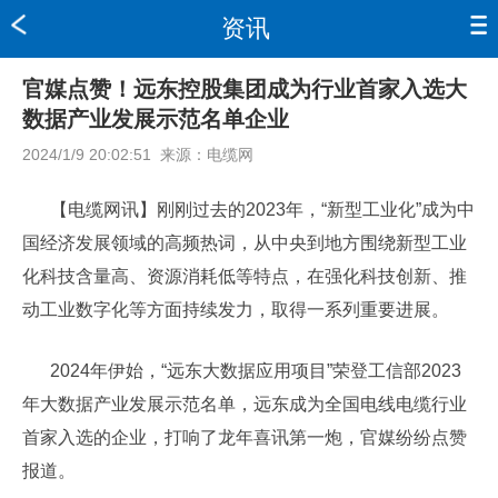
资讯
官媒点赞！远东控股集团成为行业首家入选大
数据产业发展示范名单企业
2024/1/9 20:02:51
来源：
电缆网
【电缆网讯】刚刚过去的2023年，“新型工业化”成为中
国经济发展领域的高频热词，从中央到地方围绕新型工业
化科技含量高、资源消耗低等特点，在强化科技创新、推
动工业数字化等方面持续发力，取得一系列重要进展。
2024年伊始，“远东大数据应用项目”荣登工信部2023
年大数据产业发展示范名单，远东成为全国电线电缆行业
首家入选的企业，打响了龙年喜讯第一炮，官媒纷纷点赞
报道。