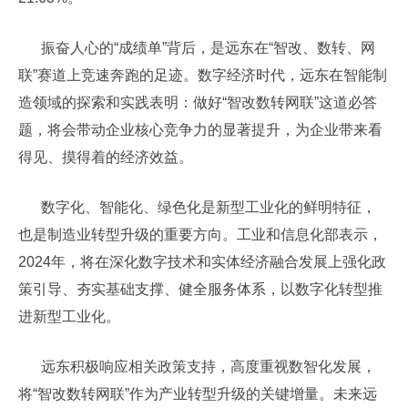
振奋人心的“成绩单”背后，是远东在“智改、数转、网
联”赛道上竞速奔跑的足迹。数字经济时代，远东在智能制
造领域的探索和实践表明：做好“智改数转网联”这道必答
题，将会带动企业核心竞争力的显著提升，为企业带来看
得见、摸得着的经济效益。
数字化、智能化、绿色化是新型工业化的鲜明特征，
也是制造业转型升级的重要方向。工业和信息化部表示，
2024年，将在深化数字技术和实体经济融合发展上强化政
策引导、夯实基础支撑、健全服务体系，以数字化转型推
进新型工业化。
远东积极响应相关政策支持，高度重视数智化发展，
将“智改数转网联”作为产业转型升级的关键增量。未来远