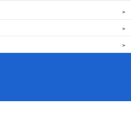
>
>
>